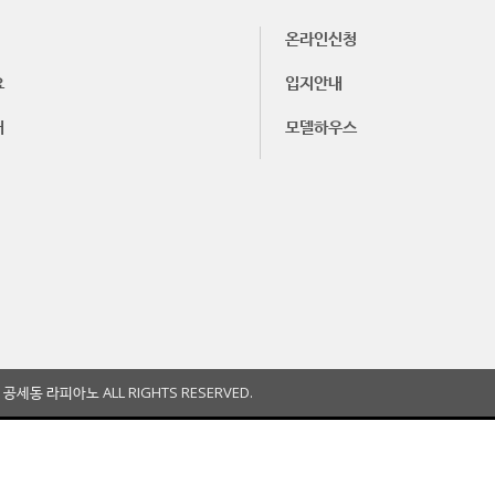
온라인신청
요
입지안내
내
모델하우스
 공세동 라피아노 ALL RIGHTS RESERVED.